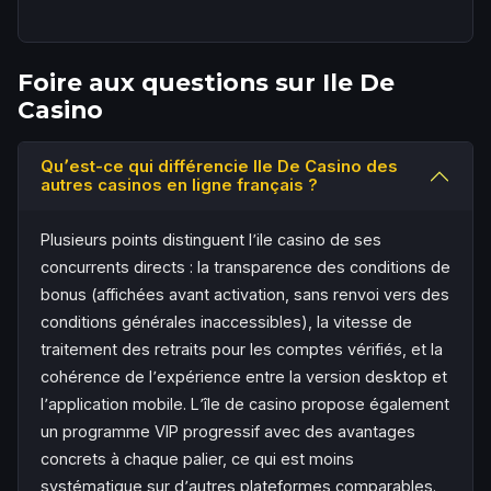
Foire aux questions sur Ile De
Casino
Qu՚est-ce qui différencie Ile De Casino des
autres casinos en ligne français ?
Plusieurs points distinguent l՚ile casino de ses
concurrents directs : la transparence des conditions de
bonus (affichées avant activation, sans renvoi vers des
conditions générales inaccessibles), la vitesse de
traitement des retraits pour les comptes vérifiés, et la
cohérence de l՚expérience entre la version desktop et
l՚application mobile. L՚île de casino propose également
un programme VIP progressif avec des avantages
concrets à chaque palier, ce qui est moins
systématique sur d՚autres plateformes comparables.