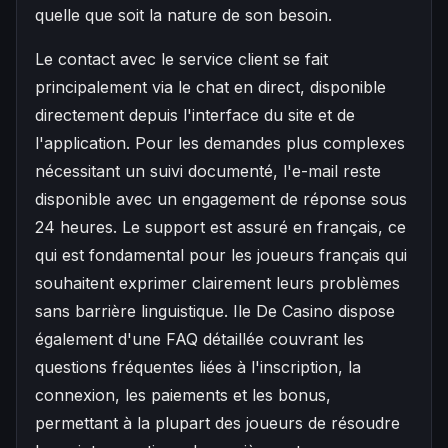
quelle que soit la nature de son besoin.
Le contact avec le service client se fait
principalement via le chat en direct, disponible
directement depuis l'interface du site et de
l'application. Pour les demandes plus complexes
nécessitant un suivi documenté, l'e-mail reste
disponible avec un engagement de réponse sous
24 heures. Le support est assuré en français, ce
qui est fondamental pour les joueurs français qui
souhaitent exprimer clairement leurs problèmes
sans barrière linguistique. Ile De Casino dispose
également d'une FAQ détaillée couvrant les
questions fréquentes liées à l'inscription, la
connexion, les paiements et les bonus,
permettant à la plupart des joueurs de résoudre