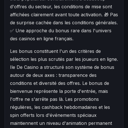
d'offres du secteur, les conditions de mise sont
affichées clairement avant toute activation. 🎁 Pas
de surprise cachée dans les conditions générales.
✅ Une approche du bonus rare dans l'univers
des casinos en ligne français.
Les bonus constituent l'un des critères de
sélection les plus scrutés par les joueurs en ligne.
Ile De Casino a structuré son système de bonus
autour de deux axes : transparence des
conditions et diversité des offres. Le bonus de
bienvenue représente la porte d'entrée, mais
l'offre ne s'arrête pas là. Les promotions
régulières, les cashback hebdomadaires et les
spin offerts lors d'événements spéciaux
maintiennent un niveau d'animation permanent