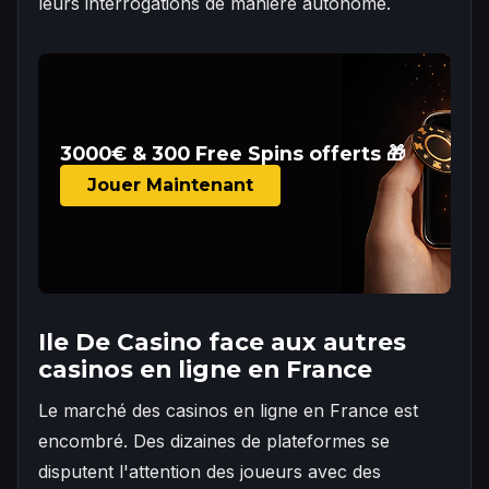
leurs interrogations de manière autonome.
3000€ & 300 Free Spins offerts 🎁
Jouer Maintenant
Ile De Casino face aux autres
casinos en ligne en France
Le marché des casinos en ligne en France est
encombré. Des dizaines de plateformes se
disputent l'attention des joueurs avec des