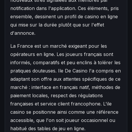
notification dans l'application. Ces éléments, pris
ensemble, dessinent un profil de casino en ligne
qui mise sur la durée plutôt que sur l'effet
d'annonce.
La France est un marché exigeant pour les
opérateurs en ligne. Les joueurs français sont
informés, comparatifs et peu enclins à tolérer les
pratiques douteuses. Ile De Casino l'a compris en
adaptant son offre aux attentes spécifiques de ce
marché : interface en français natif, méthodes de
paiement locales, respect des régulations
françaises et service client francophone. L'ile
casino se positionne ainsi comme une référence
accessible, que l'on soit joueur occasionnel ou
habitué des tables de jeu en ligne.