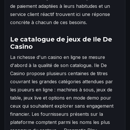
de paiement adaptées à leurs habitudes et un
service client réactif trouvent ici une réponse
concrète à chacun de ces besoins.
Le catalogue de jeux de Ile De
Casino
La richesse d'un casino en ligne se mesure
d'abord à la qualité de son catalogue. Ile De
Casino propose plusieurs centaines de titres
couvrant les grandes catégories attendues par
les joueurs en ligne : machines à sous, jeux de
table, jeux live et options en mode demo pour
ceux qui souhaitent explorer sans engagement
financier. Les fournisseurs présents sur la
plateforme comptent parmi les noms les plus