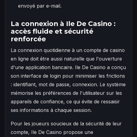
envoyé par e-mail.
La connexion à Ile De Casino :
accès fluide et sécurité
renforcée
La connexion quotidienne à un compte de casino
en ligne doit être aussi naturelle que l'ouverture
d'une application bancaire. Ile De Casino a conçu
son interface de login pour minimiser les frictions
: identifiant, mot de passe, connexion. Le système
mémorise les préférences de l'utilisateur sur les
appareils de confiance, ce qui évite de ressaisir
ses informations à chaque session.
Pour les joueurs soucieux de la sécurité de leur
compte, Ile De Casino propose une