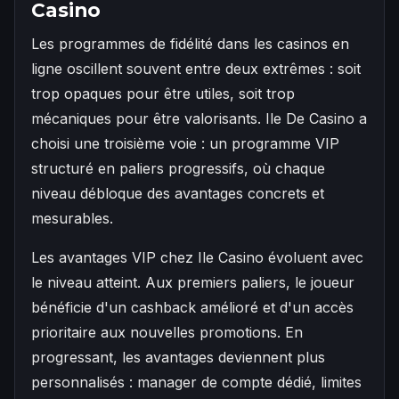
Casino
Les programmes de fidélité dans les casinos en
ligne oscillent souvent entre deux extrêmes : soit
trop opaques pour être utiles, soit trop
mécaniques pour être valorisants. Ile De Casino a
choisi une troisième voie : un programme VIP
structuré en paliers progressifs, où chaque
niveau débloque des avantages concrets et
mesurables.
Les avantages VIP chez Ile Casino évoluent avec
le niveau atteint. Aux premiers paliers, le joueur
bénéficie d'un cashback amélioré et d'un accès
prioritaire aux nouvelles promotions. En
progressant, les avantages deviennent plus
personnalisés : manager de compte dédié, limites