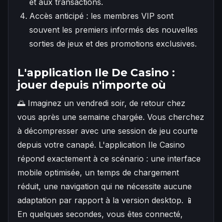
et aux transactions.
Accès anticipé : les membres VIP sont
souvent les premiers informés des nouvelles
sorties de jeux et des promotions exclusives.
L'application Ile De Casino :
jouer depuis n'importe où
🌅 Imaginez un vendredi soir, de retour chez
vous après une semaine chargée. Vous cherchez
à décompresser avec une session de jeu courte
depuis votre canapé. L'application Ile Casino
répond exactement à ce scénario : une interface
mobile optimisée, un temps de chargement
réduit, une navigation qui ne nécessite aucune
adaptation par rapport à la version desktop. 📱
En quelques secondes, vous êtes connecté,