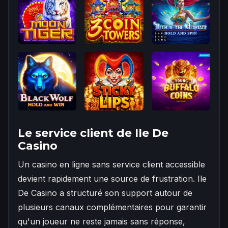
Le service client de Ile De
Casino
Un casino en ligne sans service client accessible
devient rapidement une source de frustration. Ile
De Casino a structuré son support autour de
plusieurs canaux complémentaires pour garantir
qu'un joueur ne reste jamais sans réponse,